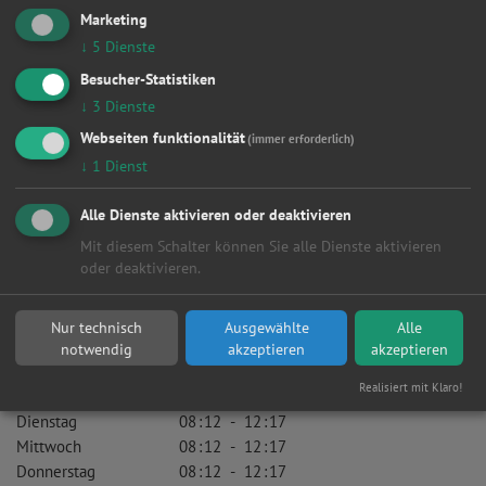
Marketing
↓
5
Dienste
Besonderheiten
Besucher-Statistiken
↓
3
Dienste
KfZ-Gewerbe:
Webseiten funktionalität
ja
(immer erforderlich)
↓
1
Dienst
Meisterwerkstatt:
ja
Alle Dienste aktivieren oder deaktivieren
Zertifiziert nach ISO 900X:
Mit diesem Schalter können Sie alle Dienste aktivieren
nein
oder deaktivieren.
Innungsmitglied:
Handwerkskammer
Nur technisch
Ausgewählte
Alle
Öffnungszeiten
notwendig
akzeptieren
akzeptieren
Realisiert mit Klaro!
Montag
08
:
12
-
12
:
17
Dienstag
08
:
12
-
12
:
17
Mittwoch
08
:
12
-
12
:
17
Donnerstag
08
:
12
-
12
:
17