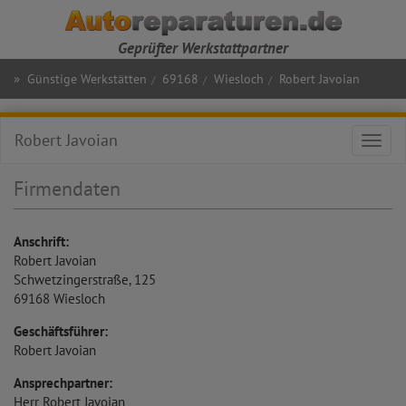
Geprüfter Werkstattpartner
»
Günstige Werkstätten
69168
Wiesloch
Robert Javoian
Robert Javoian
Toggl
navig
Firmendaten
Anschrift:
Robert Javoian
Schwetzingerstraße, 125
69168
Wiesloch
Geschäftsführer:
Robert Javoian
Ansprechpartner:
Herr Robert Javoian